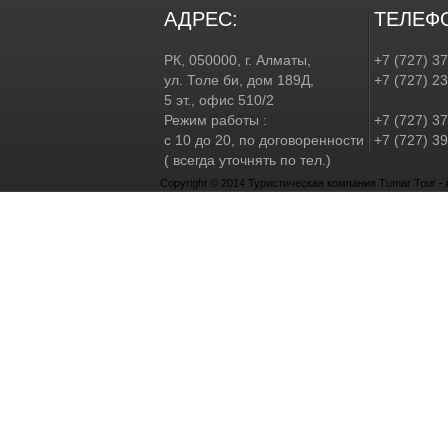
АДРЕС:
ТЕЛЕФ
РК, 050000, г. Алматы,
+7 (727) 3
ул. Толе би, дом 189Д,
+7 (727) 2
5 эт., офис 510/2
Режим работы :
+7 (727) 37
с 10 до 20, по договоренности
+7 (727) 39
( всегда уточнять по тел.)
Copyright © 2014 Туристическая компания Tumar Tour - Al