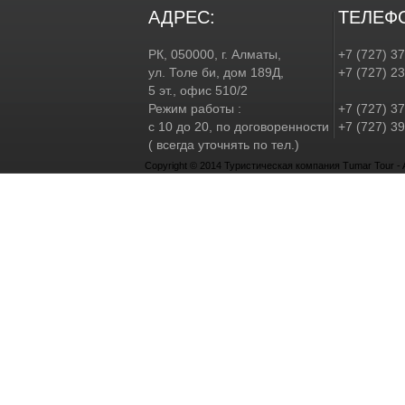
АДРЕС:
ТЕЛЕФ
РК, 050000, г. Алматы,
+7 (727) 3
ул. Толе би, дом 189Д,
+7 (727) 2
5 эт., офис 510/2
Режим работы :
+7 (727) 37
с 10 до 20, по договоренности
+7 (727) 39
( всегда уточнять по тел.)
Copyright © 2014 Туристическая компания Tumar Tour - Al