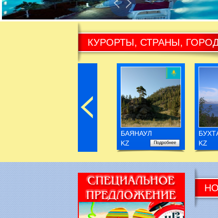
 Поздравляем Вас с началом нового весенне-летнег
КУРОРТЫ, СТРАНЫ, ГОРО
БАЯНАУЛ
БУХТ
KZ
KZ
Подробнее
НО