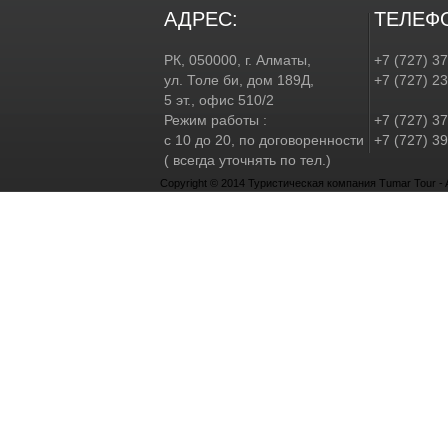
АДРЕС:
ТЕЛЕФ
РК, 050000, г. Алматы,
+7 (727) 3
ул. Толе би, дом 189Д,
+7 (727) 2
5 эт., офис 510/2
Режим работы :
+7 (727) 37
с 10 до 20, по договоренности
+7 (727) 39
( всегда уточнять по тел.)
Copyright © 2014 Туристическая компания Tumar Tour - Al