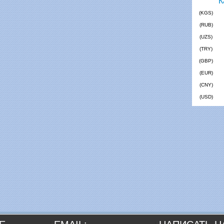
(KGS)
(RUB)
(UZS)
(TRY)
(GBP)
(EUR)
(CNY)
(USD)