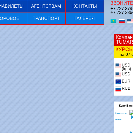
ЗВОНИТЕ
ИАБИЛЕТЫ
АГЕНТСТВАМ
КОНТАКТЫ
+7 727 379
+7 727 236
ОРОВОЕ
ТРАНСПОРТ
ГАЛЕРЕЯ
Компан
TUMAR
КУРС
на 07.0
USD
(kgs)
USD
EUR
RUB
Курс Вал
Казахских
тенге