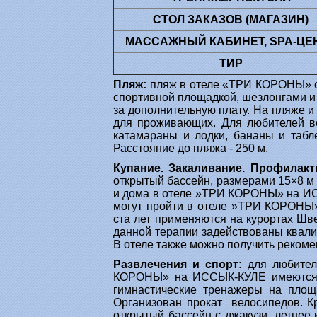
СТОЛ ЗАКАЗОВ (МАГАЗИН)
МАССАЖНЫЙ КАБИНЕТ, SPA-ЦЕ
ТИР
Пляж:
пляж в отеле «ТРИ КОРОНЫ» со
спортивной площадкой, шезлонгами и з
за дополнительную плату. На пляже 
для проживающих. Для любителей во
катамараны и лодки, бананы и табл
Расстояние до пляжа - 250 м.
Купание. Закаливание. Профилакт
открытый бассейн, размерами 15×8 м 
и дома в отеле »ТРИ КОРОНЫ» на ИС
могут пройти в отеле »ТРИ КОРОНЫ
ста лет применяются на курортах Шв
данной терапии задействованы квали
В отеле также можно получить реком
Развлечения и спорт:
для любите
КОРОНЫ» на ИССЫК-КУЛЕ имеются сп
гимнастические тренажеры на площ
Организован прокат велосипедов. Кр
открытый бассейн с джакузи, летнее к