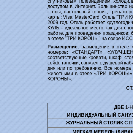
спутниковым телевидением, холодил
доступом в Интернет. Большинство н
столы, настольный теннис, тренажер
карты: Visa, MasterCard. Отель "ТР
2009 год. Отель работает круглогод
КУЛЬ - идеальное место как для спо
работе, для проведения праздников: 
в отеле "ТРИ КОРОНЫ" на озере ИССЫ
Размещение
:
размещение в отеле 
номеров: «СТАНДАРТ», «УЛУЧШЕ
соответствующие кровати, шкаф, стол
сейф, тапочки, санузел с душевой каб
дня или по требованию. Все номера 
животными в отеле «ТРИ КОРОНЫ» с
КОРОНЫ»:
СТ
ДВЕ 1-
ИНДИВИДУАЛЬНЫЙ САНУЗЕЛ
ЖУРНАЛЬНЫЙ СТОЛИК С П
МЯГКАЯ МЕБЕЛЬ (ДИВАН