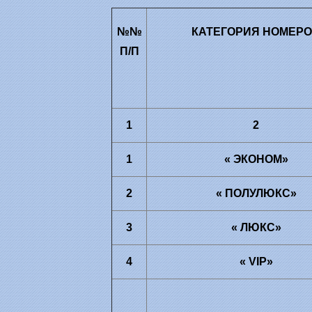
№№
КАТЕГОРИЯ НОМЕР
П/П
1
2
1
« ЭКОНОМ»
2
« ПОЛУЛЮКС»
3
« ЛЮКС»
4
« VIP»