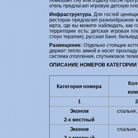
помешает сну или отдыху после прогу
отель предлагает игровую детскую пл
Инфраструктура.
Для гостей ценящи
ресторан предлагает разнообразное 
юрта, где вы можете наблюдать, как 
территории есть: детская игровая п
стоун терапия), русская баня, бильяр
Размещение:
Отдельно стоящие котт
держит тепло зимой и несет прохладу
система отопления, спутниковое теле
ОПИСАНИЕ НОМЕРОВ КАТЕГОРИИ
Кол
Категория номера
ком
1
2
Эконом
спальня,
2-х местный
Эконом
спальня,
3-х местный