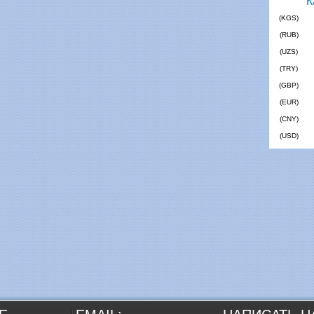
(KGS)
(RUB)
(UZS)
(TRY)
(GBP)
(EUR)
(CNY)
(USD)