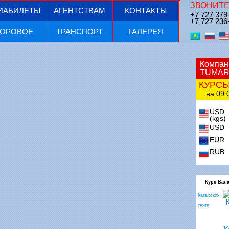
ЗВОНИТЕ
ИАБИЛЕТЫ
АГЕНТСТВАМ
КОНТАКТЫ
+7 727 379
+7 727 236
ОРОВОЕ
ТРАНСПОРТ
ГАЛЕРЕЯ
Компан
TUMAR
КУРС
на 09.0
USD
(kgs)
USD
EUR
RUB
Курс Вал
Казахских
тенге