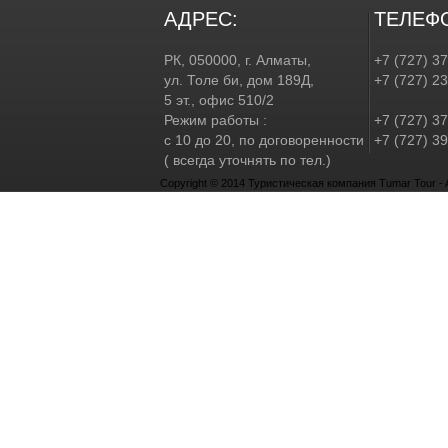
АДРЕС:
ТЕЛЕФ
РК, 050000, г. Алматы,
+7 (727) 3
ул. Толе би, дом 189Д,
+7 (727) 2
5 эт., офис 510/2
Режим работы :
+7 (727) 37
с 10 до 20, по договоренности
+7 (727) 39
( всегда уточнять по тел.)
Copyright © 2014 Туристическая компания Tumar Tour - Al