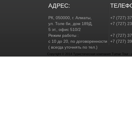
АДРЕС:
ТЕЛЕФ
РК, 050000, г. Алматы,
+7 (727) 3
ул. Толе би, дом 189Д,
+7 (727) 2
5 эт., офис 510/2
Режим работы :
+7 (727) 37
с 10 до 20, по договоренности
+7 (727) 39
( всегда уточнять по тел.)
Copyright © 2014 Туристическая компания Tumar Tour - Al