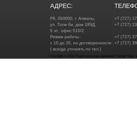
АДРЕС:
ТЕЛЕФ
РК, 050000, г. Алматы,
+7 (727) 3
ул. Толе би, дом 189Д,
+7 (727) 2
5 эт., офис 510/2
Режим работы :
+7 (727) 37
с 10 до 20, по договоренности
+7 (727) 39
( всегда уточнять по тел.)
Copyright © 2014 Туристическая компания Tumar Tour - Al