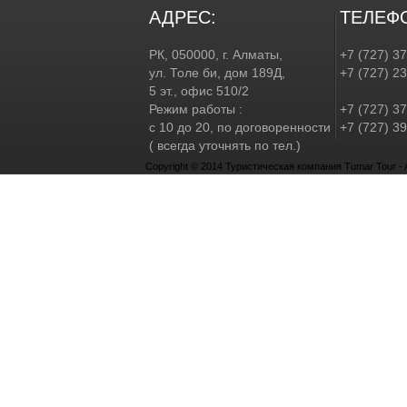
АДРЕС:
ТЕЛЕФ
РК, 050000, г. Алматы,
+7 (727) 3
ул. Толе би, дом 189Д,
+7 (727) 2
5 эт., офис 510/2
Режим работы :
+7 (727) 37
с 10 до 20, по договоренности
+7 (727) 39
( всегда уточнять по тел.)
Copyright © 2014 Туристическая компания Tumar Tour - Al