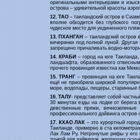
оригинальными интерьерами и изыск
острова – удивительной красоты аэроп
12. ТАО
– таиландский остров в Сиамс
вполне обходится без глубокого по
чудесное место для уединенного пляж
13. ПХАНГАН
– таиландский остров 
вечеринки под полной луной. Другая
запрещено причаливать водно-моторн
14. КРАБИ
– город на юге Таиланда,
ландшафта, образованного отвесными
прочего провинция известна как Мекк
15. ТРАНГ
– провинция на юге Таил
ещё не приобрела широкой популярно
море, водопады, пещеры, старинные б
16. ТАЛУ
- представляет собой частный
30 минутах езды на лодке от берега 
девственные пряжи, вечнозеленые
профессионального дайвинга остров не
17. КХАО ЛАК
– это курортный горо
Таиланде, примерно в ста километрах
Лак Лам Ру. Нетронутые рифы у его 
точкой для дайверов, желающих осуще