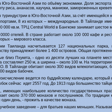
 Юго-Восточной Азии по объёму экономики. Доля экспорта
у риса, ананасов, каучука, маниоки, замороженных кревето
в туриндустрии в Юго-Восточной Азии, за счёт имеющейся
опортами, 8 из которых – международные. В Тайланде име
 000 кв.м. ТРЦ Central World в Бангкоке занимает шестое 
0000 отелей. В стране работает около 100 000 кафе и ре
торых – мирового класса.
ии Таиланда насчитывается 127 национальных парка, 
ству принадлежит более 1 400 островов. Общая протяженно
 близ Пхукета, - одно из десяти лучших на планете мест
а составляет 250 м, а ширина – около 100 м. На территори
 В Тайланде обитают около 300 видов млекопитающих, бол
00 видов бабочек.
исчисление ведется по буддийскому календарю, который от
лыбок сейчас
идет 2557 год. До 1913 года большинство тайц
н, имеющих наибольшее количество государственных пра
вает около 370 000 монахов и послушников. По традиции 
 один день, - прожить в качестве монаха.
учебное заведение – для братьев наших меньших. Называе