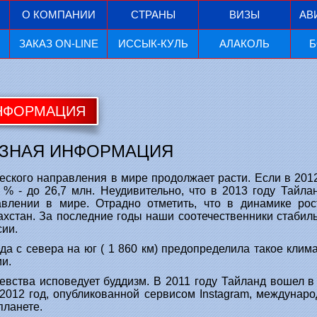
О КОМПАНИИ
СТРАНЫ
ВИЗЫ
АВ
ЗАКАЗ ON-LINE
ИССЫК-КУЛЬ
АЛАКОЛЬ
Б
ИНФОРМАЦИЯ
ЕЗНАЯ ИНФОРМАЦИЯ
ского направления в мире продолжает расти. Если в 2012 
 % - до 26,7 млн. Неудивительно, что в 2013 году Тайл
авлении в мире. Отрадно отметить, что в динамике рос
ахстан. За последние годы наши соотечественники стабил
сии.
 с севера на юг ( 1 860 км) предопределила такое клима
ии.
вства исповедует буддизм. В 2011 году Тайланд вошел в
2012 год, опубликованной сервисом Instagram, междунар
ланете.