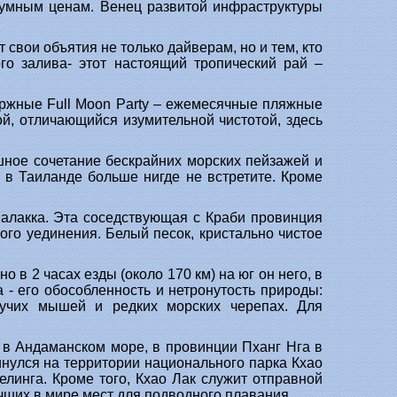
зумным ценам. Венец развитой инфраструктуры
свои объятия не только дайверам, но и тем, кто
го залива- этот настоящий тропический рай –
ержные Full Moon Party – ежемесячные пляжные
ой, отличающийся изумительной чистотой, здесь
ное сочетание бескрайних морских пейзажей и
 в Таиланде больше нигде не встретите. Кроме
алакка. Эта соседствующая с Краби провинция
ого уединения. Белый песок, кристально чистое
 в 2 часах езды (около 170 км) на юг он него, в
 - его обособленность и нетронутость природы:
тучих мышей и редких морских черепах. Для
 в Андаманском море, в провинции Пханг Нга в
инулся на территории национального парка Кхао
линга. Кроме того, Кхао Лак служит отправной
чших в мире мест для подводного плавания.