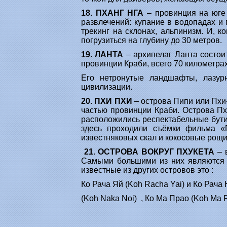
18. ПХАНГ НГА
– провинция на юге 
развлечений: купание в водопадах и 
трекинг на склонах, альпинизм. И, 
погрузиться на глубину до 30 метров.
19. ЛАНТА
– архипелаг Ланта состои
провинции Краби, всего 70 километрах
Его нетронутые ландшафты, лазур
цивилизации.
20. ПХИ ПХИ
– острова Пипи или Пхи-
частью провинции Краби. Острова Пх
расположились респектабельные бутик
здесь проходили съёмки фильма «
известняковых скал и кокосовые рощи
21. ОСТРОВА ВОКРУГ ПХУКЕТА
– 
Самыми большими из них являются К
известные из других островов это :
Ко Рача Яй (Koh Racha Yai) и Ко Рача 
(Koh Naka Noi) , Ко Ма Прао (Koh Ma P