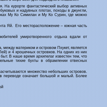
я. На курорте фантастический выбор активных
мбуковых и надувных плотах, походы в джунгли,
арках Му Ко Симилан и Му Ко Сурин, где можно
анта Яй. Его месторасположение – южная часть
юбителей умиротворенного отдыха вдали от
а, между материком и островом Пхукет, является
Лей) и 4 крошечных островков. На одних из них
быт. В наше время архипелаг известен тем, что
ельные тихие бухты в обрамлении отвесных
 насчитываются множество небольших островов.
 в переводе означает большой и малый. Более
Ной