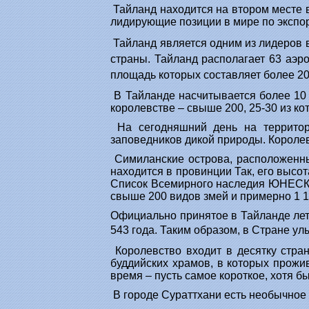
Тайланд находится на втором месте в
лидирующие позиции в мире по экспорт
Тайланд является одним из лидеров 
страны. Тайланд располагает 63 аэр
площадь которых составляет более 200
В Тайланде насчитывается более 10 
королевстве – свыше 200, 25-30 из ко
На сегодняшний день на территор
заповедников дикой природы. Королев
Симиланские острова, расположенные
находится в провинции Так, его высот
Список Всемирного наследия ЮНЕСКО.
свыше 200 видов змей и примерно 1 1
Официально принятое в Тайланде лето
543 года. Таким образом, в Стране у
Королевство входит в десятку стра
буддийских храмов, в которых прожи
время – пусть самое короткое, хотя бы
В городе Сураттхани есть необычное 