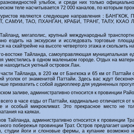
разновидностей улыбок, и среди них только официально
ческом теле насчитывается 72 000 каналов, по которым про
туристов являются следующие направления : БАНГКОК,
Т, САМУИ, ТАО, ПХАНГАН, КРАБИ, ТРАНГ, ТАЛУ, КХАО
Тайланд, мегаполис, крупный международный транспортн
чно ездить на экскурсии и исследовать торговые площ
ся на скайтрейне на высоте четвертого этажа и скользить на
го-востоке Тайланда, самоуправляющая муниципальная е
ния уместились в одном маленьком городе. Отдых на мате
ме находиться уютный островок Лан.
части Тайланда, в 220 км от Бангкока и 65 км от Паттайи
кий уголок от знаменитой Паттайи. Здесь вас ждут беско
учше прихватить с собой аудиоплеер для уединенных прогуло
ском заливе, административно относится к провинции Райо
сего в часе езды от Паттайи, кардинально отличается от
е и особый микроклимат. Это прекрасное место не то
атания на каяках.
вов Тайланда, административно относится к провинции Тр
очного побережья провинции Трат. Остров предлагает широ
, студии йоги и слоновые фермы, а купание возможно н