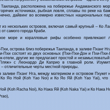
Таиланда, расположена на побережье Андаманского мор
горячих источниках, рыбная ловля, сплавы по реке на ба
конечно, дайвинг во всемирно известных национальных п
т из нескольких островов, включая самый крупный – Ко Л
 от самого города Краби.
ное море и коралловые рифы особенно привлекают л
Пхи, острова близ побережья Таиланда, в заливе Пханг Нг
и-Пхи состоят из двух основных (Пхи-Пхи-Дон и Пхи-Пхи-
-отели, другие же предлагают простой и незамысловатый 
Пляж» с Леонардо Ди Каприо в главной роли. Изумит
 – отличительные черты местной природы.
в заливе Пханг Нга, между материком и островом Пхукет
о Яо Ной (Koh Yao Noi) и Ко Яо Яй (Koh Yao Yai), что
Ной (Koh Racha Noi), Ко Нака Яй (Koh Naka Yai) и Ко Нака 
rao),