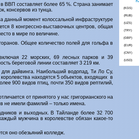
 в ВВП составляет более 65 %. Страна занимает
(KGS)
к, консервов из тунца.
(RUB)
на данный момент колоссальной инфраструктуре
(UZS)
ется 8 конгрессно-выставочных центров, общая
(TRY)
место в мире по величине.
(GBP)
сторанов. Общее количество полей для гольфа в
(EUR)
(CNY)
включая 22 морских, 69 лесных парков и 39
(USD)
сть береговой линии составляет 3 219 км.
 для дайвинга. Наибольший водопад, Ти Ло Су,
и королевства находятся 5 объектов, входящих в
ее 900 видов птиц, почти 350 видов рептилий,
личается от принятого у нас григорианского на
ев не имели фамилий – только имена.
здников и выходных. В Тайланде более 32 700
каждый мужчина в королевстве обязан какое-то
тся оно обезьяний колледж.