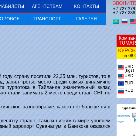
ЗВОНИТЕ
ИАБИЛЕТЫ
АГЕНТСТВАМ
КОНТАКТЫ
+7 727 379
+7 727 236
ОРОВОЕ
ТРАНСПОРТ
ГАЛЕРЕЯ
Компан
TUMAR
КУРС
на 08.0
USD
(kgs)
USD
году страну посетили 22,35 млн. туристов, то в
анд занял третье место среди самых динамично
EUR
та турпотока в Тайланде значительный вклад
RUB
ьно стали занимать 2 место среди стран СНГ по
тическое разнообразие, какого нет больше ни в
Курс Вал
Казахских
 десятку стран с самым низким в мире уровнем
тенге
одный аэропорт Суванапум в Бангкоке оказался