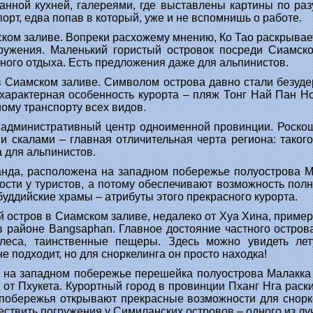
анной кухней, галереями, где выставлены картины по ра
орт, едва попав в который, уже и не вспомнишь о работе.
ком заливе. Вопреки расхожему мнению, Ко Тао раскрывает 
гружения. Маленький гористый островок посреди Сиамско
ного отдыха. Есть предложения даже для альпинистов.
в Сиамском заливе. Символом острова давно стали безуд
 характерная особенность курорта – пляж Тонг Най Пан Н
ому транспорту всех видов.
 административный центр одноименной провинции. Роскош
 скалами – главная отличительная черта региона: такого
а для альпинистов.
анда, расположена на западном побережье полуострова М
сти у туристов, а потому обеспечивают возможность полн
уддийские храмы – атрибуты этого прекрасного курорта.
 остров в Сиамском заливе, недалеко от Хуа Хина, примерно
в районе Bangsaphan. Главное достояние частного острова
 леса, таинственные пещеры. Здесь можно увидеть ле
 подходит, но для сноркелинга он просто находка!
д на западном побережье перешейка полуострова Малакка
 от Пхукета. Курортный город в провинции Пханг Нга раск
побережья открывают прекрасные возможности для снорке
ствить погружения у Симиланских островов – одного из лу