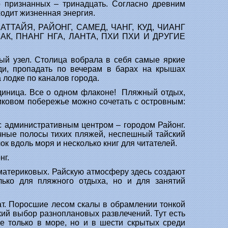
 признанных – тринадцать. Согласно древним
ходит жизненная энергия.
 ПАТТАЙЯ, РАЙОНГ, САМЕД, ЧАНГ, КУД, ЧИАНГ
 ЛАК, ПНАНГ НГА, ЛАНТА, ПХИ ПХИ И ДРУГИЕ
ый узел. Столица вобрала в себя самые яркие
ади, пропадать по вечерам в барах на крышах
 лодке по каналов города.
диница. Все о одном флаконе! Пляжный отдых,
риковом побережье можно сочетать с островным:
 с административным центром – городом Районг.
нечные полосы тихих пляжей, неспешный тайский
к вдоль моря и несколько книг для читателей.
нг.
 материковых. Райскую атмосферу здесь создают
лько для пляжного отдыха, но и для занятий
ат. Поросшие лесом скалы в обрамлении тонкой
кий выбор разноплановых развлечений. Тут есть
е только в море, но и в шести скрытых среди