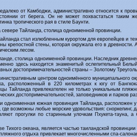
едалеко от Камбоджи, административно относится к пров
стоянии от берега. Он не может похвастаться таким 
нка тропического рая в стиле Баунти.
а севере Тайланда, столица одноименной провинции.
Тайланда стал излюбленным курортом для европейцев и те
ны крепостной стены, которая окружала его в древности. 
ическим лесом.
анде, столица одноименной провинции. Наследник древней 
 Именно здесь находится знаменитый ослепительный Белы
лавных достопримечательностей страны – Золотому Треуголь
инистративным центром одноимённого муниципального окр
ка, расположенный в 220 километрах к югу от Бангко
лицы Тайланда привлекателен не только уникальным пляж
ических достопримечательностей, заповедников и парков ра
и одноименная южная провинция Тайланда, расположен у
, где возможны любые морские удовольствия: сноркелинг, 
ляют прогулки по старинным улочкам Пхукета-тауна, а
ве Тихого океана, является частью таиландской провинции 
я пляжного отдыха привлекает многочисленными спа-салон