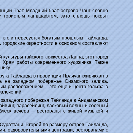
инции Трат. Младший брат острова Чанг словно
же гористым ландшафтом, зато сплошь покрыт
х, кто интересуется богатым прошлым Тайланда.
А городские окрестности в основном составляют
культуры тайского княжества Ланна, этот город
й Храм работы современного художника. Также
нику.
уга Тайланда в провинции Прачуапкхирикхан в
ка на западном побережье Сиамского залива.
ным расположением – это еще и центр гольфа в
звлечений.
 западного побережья Тайланда в Андаманском
дайвинг, парасейлинг, ласковый волны и соленый
 блеск вечера – рестораны с живой музыкой и
Сураттани. Второй по размеру остров Таиланда,
ами, оздоровительными центрами, ресторанами с