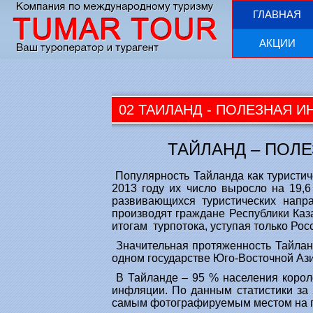
ГЛАВНАЯ
АКЦИИ
02 ТАИЛАНД - ПОЛЕЗНАЯ 
ТАЙЛАНД – ПОЛ
Популярность Тайланда как туристиче
2013 году их число выросло на 19,6
развивающихся туристических напр
производят граждане Республики Каз
итогам турпотока, уступая только Рос
Значительная протяженность Тайланда
одном государстве Юго-Восточной Аз
В Тайланде – 95 % населения короле
инфляции. По данным статистики за 
самым фотографируемым местом на п