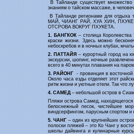
В Тайланде существует множество 
знаниям о тайском массаже, в челове
В Тайланде регионами для отдыха 
МАЙ, ЧИАНГ РАЙ, ХУА ХИН, ПХУКЕ
ОТСРОВА ВОКРУГ ПХУКЕТА.
1. БАНГКОК
– столица Королевства 
краски жизни. Здесь можно бесконе
небоскребов и в ночных клубах, мчать
2. ПАТТАЙЯ
– курортный город на ю
экскурсии, шопинг, ночные развлече
всего в 40 минутах плавания на паро
3. РАЙОНГ
- провинция в восточной 
Около часа езды отделяет этот райс
ритм жизни и уютные отели. Так что л
4. САМЕД
– небольшой остров в Сиам
Пляжи острова Самед, находящегося в
белоснежный песок, чистейшее мор
виндсерфингом, парусным спортом и к
5. ЧАНГ
– один из крупнейших остро
полоски пляжей – это Ко Чанг у вост
школы дайвинга и кулинарные курсы