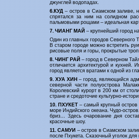
джунглей водопадах.
6.КУД
– остров в Сиамском заливе, н
спрятался за ним на солидном рас
пальмовыми рощами – идеальная карти
7. ЧИАНГ МАЙ
– крупнейший город н
Один из главных городов Северного 
В старом городе можно встретить руи
рисовые поля и горы, прокрытые троп
8. ЧИНГ РАЙ
– город в Северном Тайл
отличается архитектурой и кухней.
город является вратами к одной из г
9. ХУА ХИН
– город, являющийся адм
северной части полуострова Малак
Королевский курорт в 200 км от сто
стране и средоточие культурно-истор
10. ПХУКЕТ
– самый крупный остров 
море Индийского океана. Чудо-остров
бриз… Здесь очарование дня состав
красочные шоу.
11. САМУИ
– остров в Сиамском зали
после Пхукета. Сказочный уголок дл