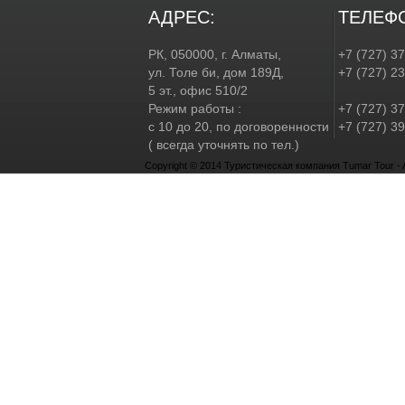
АДРЕС:
ТЕЛЕФ
РК, 050000, г. Алматы,
+7 (727) 3
ул. Толе би, дом 189Д,
+7 (727) 2
5 эт., офис 510/2
Режим работы :
+7 (727) 37
с 10 до 20, по договоренности
+7 (727) 39
( всегда уточнять по тел.)
Copyright © 2014 Туристическая компания Tumar Tour - Al