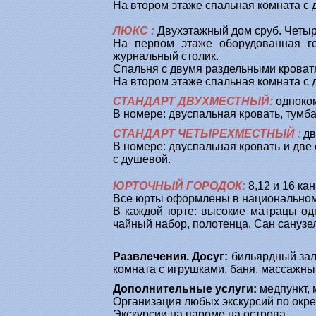
На втором этаже спальная комната с 
ЛЮКС
:
Двухэтажный дом сруб. Четы
На первом этаже оборудованная го
журнальный столик.
Спальня с двумя раздельными кроватя
На втором этаже спальная комната с 
СТАНДАРТ ДВУХМЕСТНЫЙ:
одноко
В номере: двуспальная кровать, тумба
СТАНДАРТ ЧЕТЫРЕХМЕСТНЫЙ
:
дв
В номере: двуспальная кровать и две
с душевой.
ЮРТОЧНЫЙ ГОРОДОК:
8,12 и 16 ка
Все юрты оформлены в национальном
В каждой юрте: высокие матрацы одн
чайный набор, полотенца. Сан сануз
Развлечения. Досуг:
бильярдный зал,
комната с игрушками, баня, массажны
Дополнительные услуги:
медпункт, 
Организация любых экскурсий по окре
Экскурсии на пароме на острова.