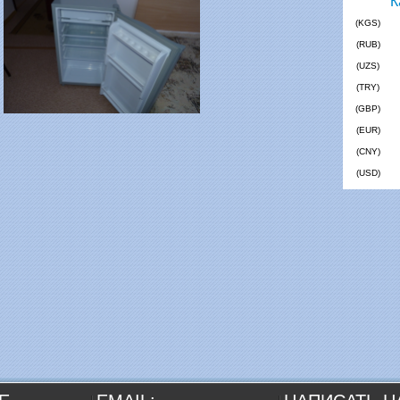
(KGS)
(RUB)
(UZS)
(TRY)
(GBP)
(EUR)
(CNY)
(USD)