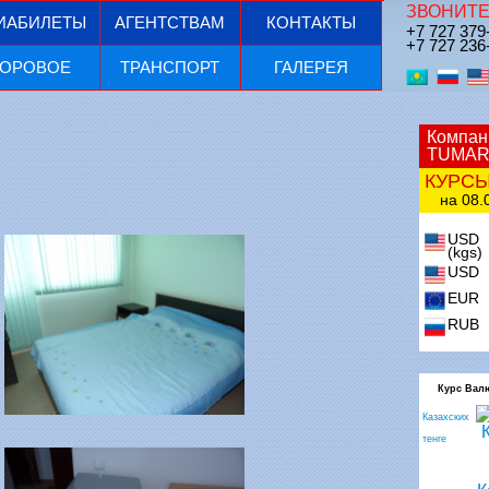
ЗВОНИТЕ
ИАБИЛЕТЫ
АГЕНТСТВАМ
КОНТАКТЫ
+7 727 379
+7 727 236
ОРОВОЕ
ТРАНСПОРТ
ГАЛЕРЕЯ
Компан
TUMAR
КУРС
на 08.0
USD
(kgs)
USD
EUR
RUB
Курс Вал
Казахских
тенге