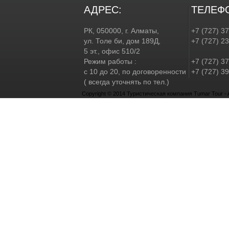
АДРЕС:
ТЕЛЕФ
РК, 050000, г. Алматы,
+7 (727) 3
ул. Толе би, дом 189Д,
+7 (727) 2
5 эт., офис 510/2
Режим работы :
+7 (727) 37
с 10 до 20, по договоренности
+7 (727) 39
( всегда уточнять по тел.)
Copyright © 2014 Туристическая компания Tumar Tour - Al