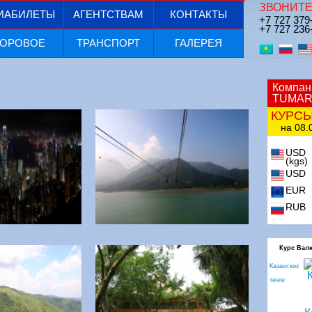
ЗВОНИТЕ
ИАБИЛЕТЫ
АГЕНТСТВАМ
КОНТАКТЫ
+7 727 379
+7 727 236
ОРОВОЕ
ТРАНСПОРТ
ГАЛЕРЕЯ
Компан
TUMAR
КУРС
на 08.0
USD
(kgs)
USD
EUR
RUB
Курс Вал
Казахских
тенге