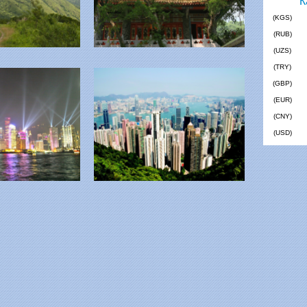
(KGS)
(RUB)
(UZS)
(TRY)
(GBP)
(EUR)
(CNY)
(USD)