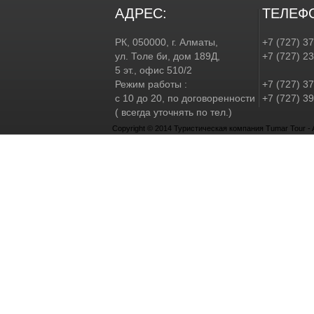
АДРЕС:
ТЕЛЕФ
РК, 050000, г. Алматы,
+7 (727) 3
ул. Толе би, дом 189Д,
+7 (727) 2
5 эт., офис 510/2
Режим работы :
+7 (727) 37
с 10 до 20, по договоренности
+7 (727) 39
( всегда уточнять по тел.)
Copyright © 2014 Туристическая компания Tumar Tour - Al