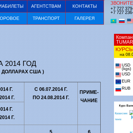
ЗВОНИТЕ
ИАБИЛЕТЫ
АГЕНТСТВАМ
КОНТАКТЫ
+7 727 379
+7 727 236
ОРОВОЕ
ТРАНСПОРТ
ГАЛЕРЕЯ
Компан
TUMAR
КУРС
на 08.0
 2014 ГОД
USD
(kgs)
 ДОЛЛАРАХ США )
USD
EUR
RUB
2014
Г.
С
06.07.2014
Г.
ПРИМЕ-
.2014
Г.
ПО
24.08.2014
Г.
ЧАНИЕ
Курс Вал
2014
Г.
Казахских
.2014
Г.
тенге
5
6