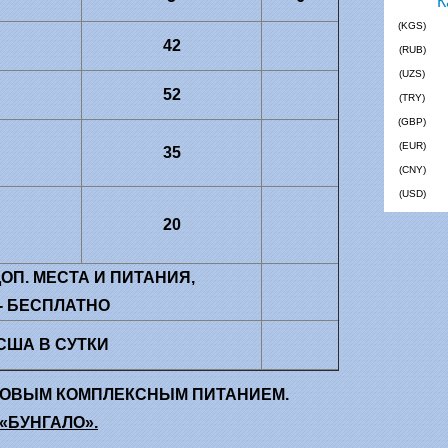
(KGS)
42
(RUB)
(UZS)
52
(TRY)
(GBP)
(EUR)
35
(CNY)
(USD)
20
ОП. МЕСТА И ПИТАНИЯ,
- БЕСПЛАТНО
 США В СУТКИ
РАЗОВЫМ КОМПЛЕКСНЫМ ПИТАНИЕМ.
«БУНГАЛО».