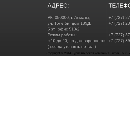
АДРЕС:
ТЕЛЕФ
РК, 050000, г. Алматы,
+7 (727) 3
ул. Толе би, дом 189Д,
+7 (727) 2
5 эт., офис 510/2
Режим работы :
+7 (727) 37
с 10 до 20, по договоренности
+7 (727) 39
( всегда уточнять по тел.)
Copyright © 2014 Туристическая компания Tumar Tour - Al