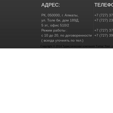
АДРЕС:
ТЕЛЕФ
РК, 050000, г. Алматы,
+7 (727) 3
ул. Толе би, дом 189Д,
+7 (727) 2
5 эт., офис 510/2
Режим работы :
+7 (727) 37
с 10 до 20, по договоренности
+7 (727) 39
( всегда уточнять по тел.)
Copyright © 2014 Туристическая компания Tumar Tour - Al