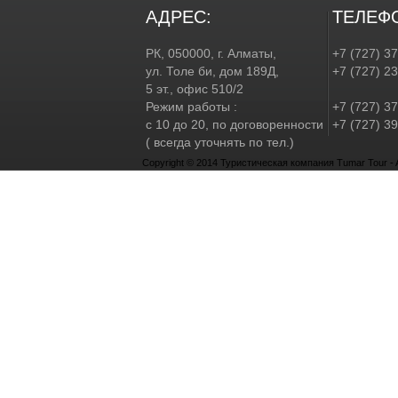
АДРЕС:
ТЕЛЕФ
РК, 050000, г. Алматы,
+7 (727) 3
ул. Толе би, дом 189Д,
+7 (727) 2
5 эт., офис 510/2
Режим работы :
+7 (727) 37
с 10 до 20, по договоренности
+7 (727) 39
( всегда уточнять по тел.)
Copyright © 2014 Туристическая компания Tumar Tour - Al