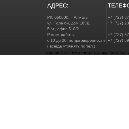
АДРЕС:
ТЕЛЕФ
РК, 050000, г. Алматы,
+7 (727) 3
ул. Толе би, дом 189Д,
+7 (727) 2
5 эт., офис 510/2
Режим работы :
+7 (727) 37
с 10 до 20, по договоренности
+7 (727) 39
( всегда уточнять по тел.)
Copyright © 2014 Туристическая компания Tumar Tour - Al