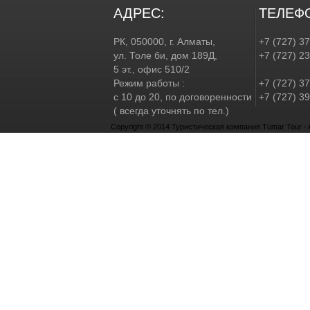
АДРЕС:
ТЕЛЕФ
РК, 050000, г. Алматы,
+7 (727) 3
ул. Толе би, дом 189Д,
+7 (727) 2
5 эт., офис 510/2
Режим работы :
+7 (727) 37
с 10 до 20, по договоренности
+7 (727) 39
( всегда уточнять по тел.)
Copyright © 2014 Туристическая компания Tumar Tour - Al