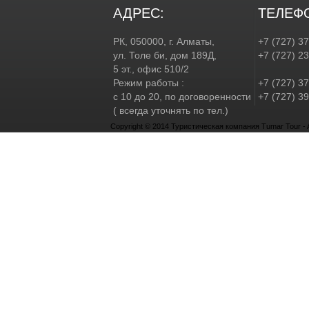
АДРЕС:
ТЕЛЕФ
РК, 050000, г. Алматы,
+7 (727) 3
ул. Толе би, дом 189Д,
+7 (727) 2
5 эт., офис 510/2
Режим работы :
+7 (727) 37
с 10 до 20, по договоренности
+7 (727) 39
( всегда уточнять по тел.)
Copyright © 2014 Туристическая компания Tumar Tour - Al