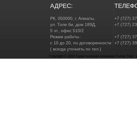
АДРЕС:
ТЕЛЕФ
РК, 050000, г. Алматы,
+7 (727) 3
ул. Толе би, дом 189Д,
+7 (727) 2
5 эт., офис 510/2
Режим работы :
+7 (727) 37
с 10 до 20, по договоренности
+7 (727) 39
( всегда уточнять по тел.)
Copyright © 2014 Туристическая компания Tumar Tour - Al