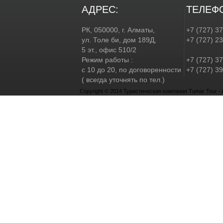
АДРЕС:
ТЕЛЕФ
РК, 050000, г. Алматы,
+7 (727) 3
ул. Толе би, дом 189Д,
+7 (727) 2
5 эт., офис 510/2
Режим работы :
+7 (727) 37
с 10 до 20, по договоренности
+7 (727) 39
( всегда уточнять по тел.)
Copyright © 2014 Туристическая компания Tumar Tour - Al