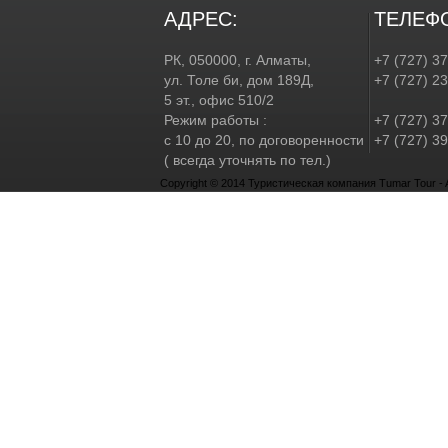
АДРЕС:
ТЕЛЕФ
РК, 050000, г. Алматы,
+7 (727) 3
ул. Толе би, дом 189Д,
+7 (727) 2
5 эт., офис 510/2
Режим работы :
+7 (727) 37
с 10 до 20, по договоренности
+7 (727) 39
( всегда уточнять по тел.)
Copyright © 2014 Туристическая компания Tumar Tour - Al