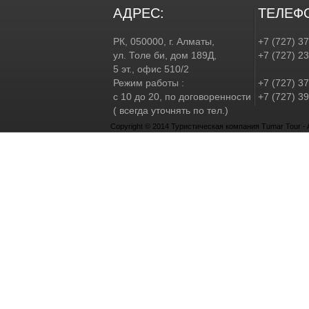
АДРЕС:
ТЕЛЕФ
РК, 050000, г. Алматы,
+7 (727) 3
ул. Толе би, дом 189Д,
+7 (727) 2
5 эт., офис 510/2
Режим работы :
+7 (727) 37
с 10 до 20, по договоренности
+7 (727) 39
( всегда уточнять по тел.)
Copyright © 2014 Туристическая компания Tumar Tour - Al