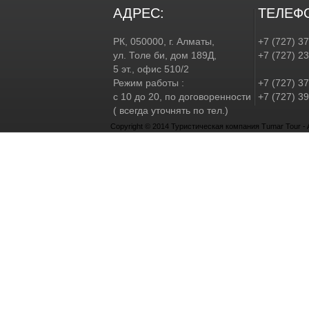
АДРЕС:
ТЕЛЕФ
РК, 050000, г. Алматы,
+7 (727) 3
ул. Толе би, дом 189Д,
+7 (727) 2
5 эт., офис 510/2
Режим работы :
+7 (727) 37
с 10 до 20, по договоренности
+7 (727) 39
( всегда уточнять по тел.)
Copyright © 2014 Туристическая компания Tumar Tour - Al