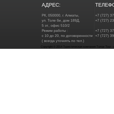
АДРЕС:
ТЕЛЕФ
РК, 050000, г. Алматы,
+7 (727) 3
ул. Толе би, дом 189Д,
+7 (727) 2
5 эт., офис 510/2
Режим работы :
+7 (727) 37
с 10 до 20, по договоренности
+7 (727) 39
( всегда уточнять по тел.)
Copyright © 2014 Туристическая компания Tumar Tour - Al