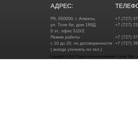
АДРЕС:
ТЕЛЕФ
РК, 050000, г. Алматы,
+7 (727) 3
ул. Толе би, дом 189Д,
+7 (727) 2
5 эт., офис 510/2
Режим работы :
+7 (727) 37
с 10 до 20, по договоренности
+7 (727) 39
( всегда уточнять по тел.)
Copyright © 2014 Туристическая компания Tumar Tour - Al