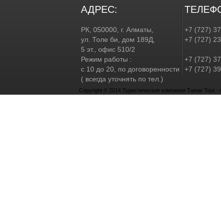
АДРЕС:
ТЕЛЕФ
РК, 050000, г. Алматы,
+7 (727) 3
ул. Толе би, дом 189Д,
+7 (727) 2
5 эт., офис 510/2
Режим работы :
+7 (727) 37
с 10 до 20, по договоренности
+7 (727) 39
( всегда уточнять по тел.)
Copyright © 2014 Туристическая компания Tumar Tour - Al