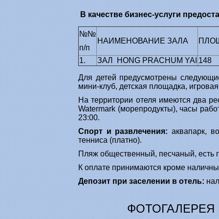
В качестве бизнес-услуги предост
№№
НАИМЕНОВАНИЕ ЗАЛА
ПЛОЩ
п/п
1.
ЗАЛ HONG PRACHUM YAI
148
Для детей предусмотрены следующие 
мини-клуб, детская площадка, игровая
На территории отеля имеются два рес
Watermark (морепродукты), часы работ
23:00.
Спорт и развлечения:
аквапарк, во
тенниса (платно).
Пляж общественный, песчаный, есть по
К оплате принимаются кроме наличных 
Депозит при заселении в отель:
нал
ФОТОГАЛЕРЕЯ В