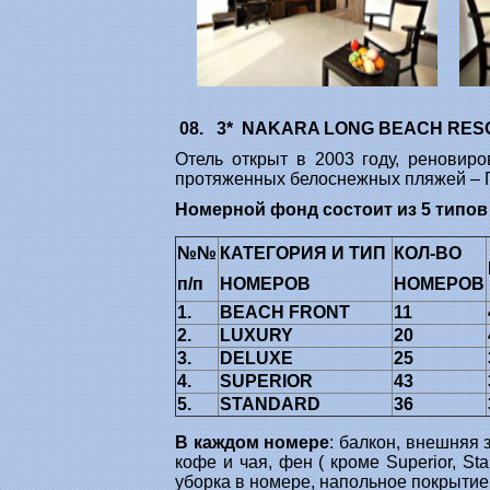
08. 3* NAKARA LONG BEACH RES
Отель открыт в 2003 году, реновир
протяженных белоснежных пляжей – Пр
Номерной фонд состоит из 5 типов
№№
КАТЕГОРИЯ И ТИП
КОЛ-ВО
п/п
НОМЕРОВ
НОМЕРОВ
1.
BEACH FRONT
11
2.
LUXURY
20
3.
DELUXE
25
4.
SUPERIOR
43
5.
STANDARD
36
В каждом номере
: балкон, внешняя 
кофе и чая, фен ( кроме Superior, St
уборка в номере, напольное покрытие в