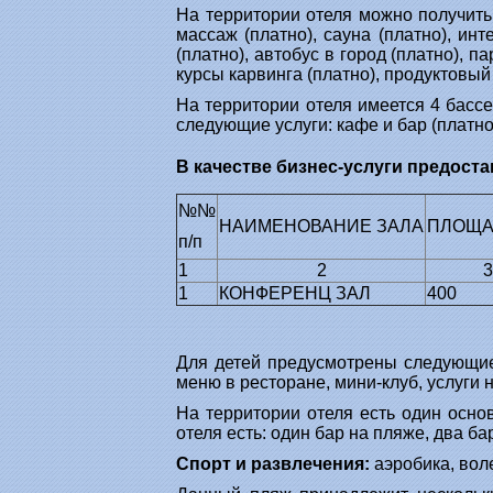
На территории отеля можно получить
массаж (платно), сауна (платно), инт
(платно), автобус в город (платно), п
курсы карвинга (платно), продуктовый 
На территории отеля имеется 4 бассе
следующие услуги: кафе и бар (платно)
В качестве бизнес-услуги предост
№№
НАИМЕНОВАНИЕ ЗАЛА
ПЛОЩАД
п/п
1
2
3
1
КОНФЕРЕНЦ ЗАЛ
400
Для детей предусмотрены следующие в
меню в ресторане, мини-клуб, услуги 
На территории отеля есть один основ
отеля есть: один бар на пляже, два ба
Спорт и развлечения:
аэробика, воле