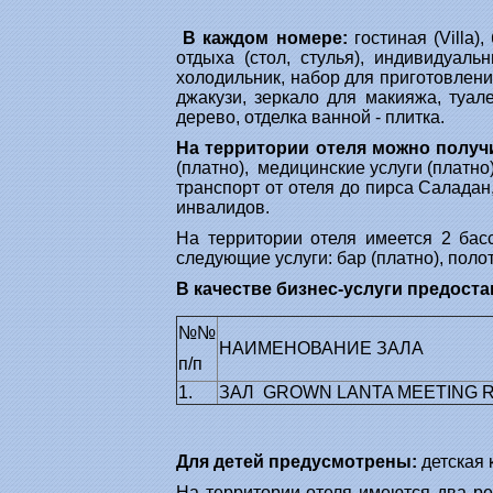
В каждом номере:
гостиная (Villa)
отдыха (стол, стулья), индивидуаль
холодильник, набор для приготовления к
джакузи, зеркало для макияжа, туал
дерево, отделка ванной - плитка.
На территории отеля можно полу
(платно), медицинские услуги (платно),
транспорт от отеля до пирса Саладан
инвалидов.
На территории отеля имеется 2 бас
следующие услуги: бар (платно), полот
В качестве бизнес-услуги предост
№№
НАИМЕНОВАНИЕ ЗАЛА
п/п
1.
ЗАЛ GROWN LANTA MEETING 
Для детей предусмотрены:
детская к
На территории отеля имеются два рест