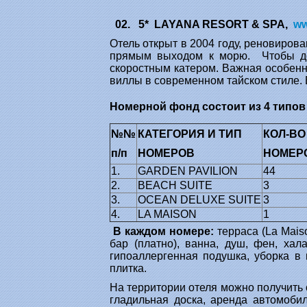
02. 5* LAYANA RESORT & SPA,
ww
Отель открыт в 2004 году, реновирова
прямым выходом к морю. Чтобы доб
скоростным катером. Важная особенно
виллы в современном тайском стиле. 
Номерной фонд состоит из 4 типов
№№
КАТЕГОРИЯ И ТИП
КОЛ-ВО
п/п
НОМЕРОВ
НОМЕР
1.
GARDEN PAVILION
44
2.
BEACH SUITE
3
3.
OCEAN DELUXE SUITE
3
4.
LA MAISON
1
В каждом номере:
терраса (La Maiso
бар (платно), ванна, душ, фен, хал
гипоаллергенная подушка, уборка в 
плитка.
На территории отеля можно получить с
гладильная доска, аренда автомобил