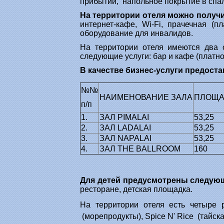
прибытии, напольное покрытие в спа
На территории отеля можно получ
интернет-кафе, Wi-Fi, прачечная (п
оборудование для инвалидов.
На территории отеля имеются два 
следующие услуги: бар и кафе (платно
В качестве бизнес-услуги предост
№№
НАИМЕНОВАНИЕ ЗАЛА
ПЛОЩАД
п/п
1.
ЗАЛ PIMALAI
53,25
2.
ЗАЛ LADALAI
53,25
3.
ЗАЛ NAPALAI
53,25
4.
ЗАЛ THE BALLROOM
160
Для детей предусмотрены следующ
ресторане, детская площадка.
На территории отеля есть четыре 
(морепродукты), Spice N' Rice (тайска