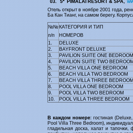
03. 5* PIMALAI RESORT & SPA,
ww
Отель открыт в ноябре 2001 года, ре
Ба Кан Тианг, на самом берегу. Корп
№№
КАТЕГОРИЯ И ТИП
п/п
НОМЕРОВ
1.
DELUXE
2.
BAYFRONT DELUXE
3.
PAVILION SUITE ONE BEDROO
4.
PAVILION SUITE TWO BEDROO
5.
BEACH VILLA ONE BEDROOM
6.
BEACH VILLA TWO BEDROOM
7.
BEACH VILLA THREE BEDROO
8.
POOL VILLA ONE BEDROOM
9.
POOL VILLA TWO BEDROOM
10.
POOL VILLA THREE BEDROOM
В каждом номере
: гостиная (Deluxe
Pool Villa Three Bedroom), индивидуа
гладильная доска, халат и тапочки,