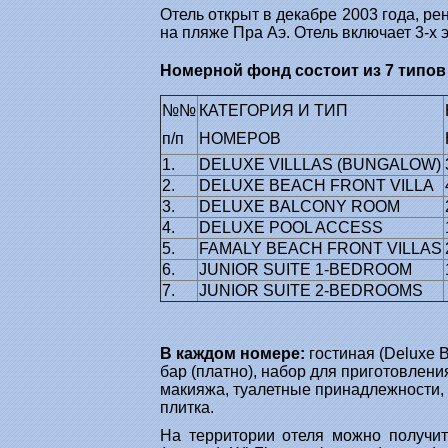
Отель открыт в декабре 2003 года, ре
на пляже Пра Аэ. Отель включает 3-х 
Номерной фонд состоит из 7 типов
№№
КАТЕГОРИЯ И ТИП
п/п
НОМЕРОВ
1.
DELUXE VILLLAS (BUNGALOW)
2.
DELUXE BEACH FRONT VILLA
3.
DELUXE BALCONY ROOM
4.
DELUXE POOL ACCESS
5.
FAMALY BEACH FRONT VILLAS
6.
JUNIOR SUITE 1-BEDROOM
7.
JUNIOR SUITE 2-BEDROOMS
В каждом номере:
гостиная (Deluxe B
бар (платно), набор для приготовления 
макияжа, туалетные принадлежности, у
плитка.
На территории отеля можно получит