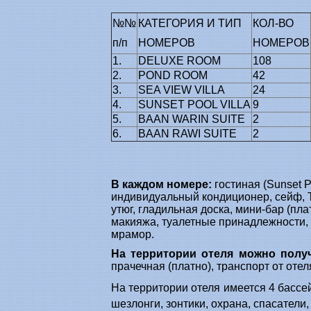
№№
КАТЕГОРИЯ И ТИП
КОЛ-ВО
п/п
НОМЕРОВ
НОМЕРОВ
1.
DELUXE ROOM
108
2.
POND ROOM
42
3.
SEA VIEW VILLA
24
4.
SUNSET POOL VILLA
9
5.
BAAN WARIN SUITE
2
6.
BAAN RAWI SUITE
2
В каждом номере:
гостиная (Sunset Po
индивидуальный кондиционер, сейф, ТВ,
утюг, гладильная доска, мини-бар (пла
макияжа, туалетные принадлежности, 
мрамор.
На территории отеля можно полу
прачечная (платно), транспорт от отел
На территории отеля имеется 4 бассе
шезлонги, зонтики, охрана, спасатели,