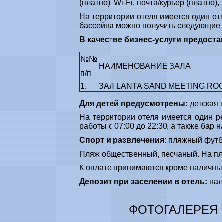
(платно), Wi-Fi, почта/курьер (платно),
На территории отеля имеется один отк
бассейна можно получить следующие ус
В качестве бизнес-услуги предост
№№
НАИМЕНОВАНИЕ ЗАЛА
п/п
1.
ЗАЛ LANTA SAND MEETING RO
Для детей предусмотрены:
детская 
На территории отеля имеется один ре
работы с 07:00 до 22:30, а также бар н
Спорт и развлечения:
пляжный футбо
Пляж общественный, песчаный. На пляж
К оплате принимаются кроме наличных
Депозит при заселении в отель:
нал
ФОТОГАЛЕРЕЯ В