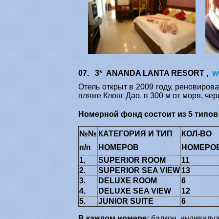
07. 3* ANANDA LANTA RESORT ,
w
Отель открыт в 2009 году, реновирова
пляже Клонг Дао, в 300 м от моря, чер
Номерной фонд состоит из 5 типов
№№
КАТЕГОРИЯ И ТИП
КОЛ-ВО
п/п
НОМЕРОВ
НОМЕРО
1.
SUPERIOR ROOM
11
2.
SUPERIOR SEA VIEW
13
3.
DELUXE ROOM
6
4.
DELUXE SEA VIEW
12
5.
JUNIOR SUITE
6
В каждом номере:
балкон, индивидуал