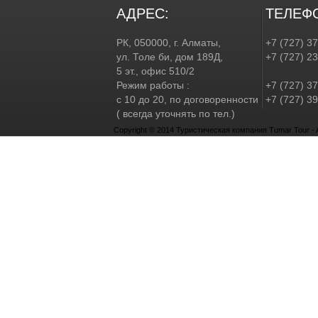
АДРЕС:
ТЕЛЕФ
РК, 050000, г. Алматы,
+7 (727) 3
ул. Толе би, дом 189Д,
+7 (727) 2
5 эт., офис 510/2
Режим работы :
+7 (727) 37
с 10 до 20, по договоренности
+7 (727) 39
( всегда уточнять по тел.)
Copyright © 2014 Туристическая компания Tumar Tour - Al