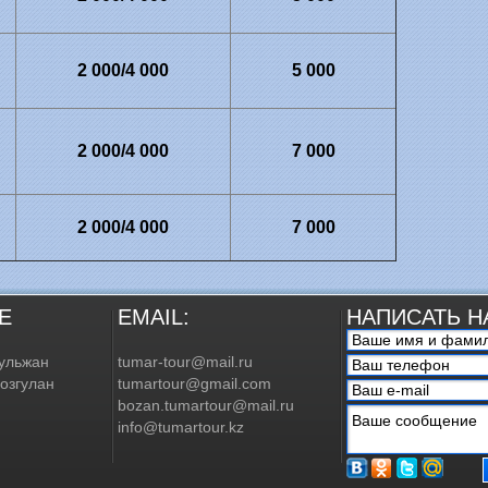
2 000/4 000
5 000
2 000/4 000
7 000
2 000/4 000
7 000
E
EMAIL:
НАПИСАТЬ Н
Гульжан
tumar-tour@mail.ru
Бозгулан
tumartour@gmail.com
bozan.tumartour@mail.ru
info@tumartour.kz