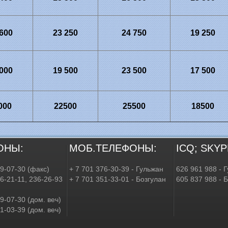
 600
23 250
24 750
19 250
 000
19 500
23 500
17 500
000
22500
25500
18500
ОНЫ:
МОБ.ТЕЛЕФОНЫ:
ICQ; SKYP
79-07-30 (факс)
+ 7 701 376-30-39 - Гульжан
626 961 988 - 
36-21-11, 236-26-93
+ 7 701 351-33-01 - Бозгулан
605 837 988 - 
9-07-30 (дом. веч)
1-03-39 (дом. веч)