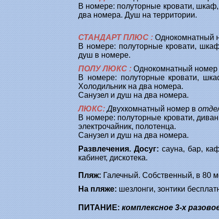
В номере: полуторные кровати, шкаф, 
два номера. Душ на территории.
СТАНДАРТ ПЛЮС
:
Однокомнатный н
В номере: полуторные кровати, шкаф,
душ в номере.
ПОЛУ ЛЮКС
:
Однокомнатный номер
В номере: полуторные кровати, шкаф
Холодильник на два номера.
Санузел и душ на два номера.
ЛЮКС:
Д
вухкомнатный номер в
отдел
В номере: полуторные кровати, диван 
электрочайник, полотенца.
Санузел и душ на два номера.
Развлечения. Досуг:
сауна, бар, ка
кабинет, дискотека.
Пляж:
Галечный. Собственный, в 80 м
На пляже:
шезлонги, зонтики бесплат
ПИТАНИЕ:
комплексное
3-х разово