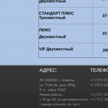
Двухместный
СТАНДАРТ ПЛЮС
15
Трехместный
ЛЮКС
15
Двухместный
VIP
Двухместный
20
АДРЕС:
ТЕЛЕФ
РК, 050000, г. Алматы,
+7 (727) 3
ул. Толе би, дом 189Д,
+7 (727) 2
5 эт., офис 510/2
Режим работы :
+7 (727) 37
с 10 до 20, по договоренности
+7 (727) 39
( всегда уточнять по тел.)