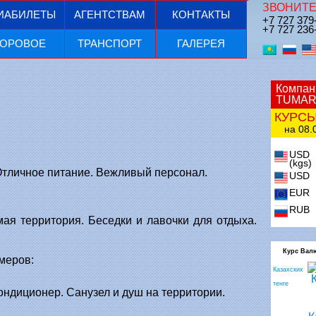
ЗВОНИТЕ
ИАБИЛЕТЫ
АГЕНТСТВАМ
КОНТАКТЫ
+7 727 379
+7 727 236
ОРОВОЕ
ТРАНСПОРТ
ГАЛЕРЕЯ
Компан
TUMAR
КУРС
на 08.0
USD
(kgs)
 Отличное питание. Вежливый персонал.
USD
EUR
RUB
ая территория. Беседки и лавочки для отдыха.
Курс Вал
меров:
Казахских
тенге
ондиционер. Санузел и душ на территории.